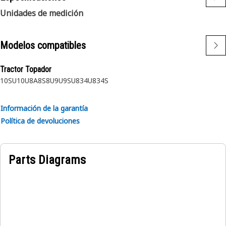
Unidades de medición
Modelos compatibles
Tractor Topador
10SU
10U
8A
8S
8U
9U
9SU
834U
834S
Información de la garantía
Política de devoluciones
Parts Diagrams