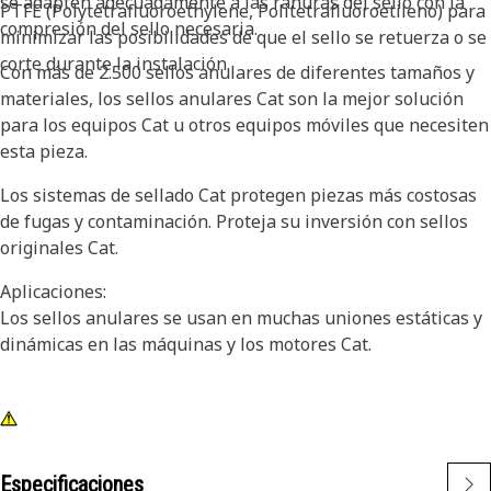
se adapten adecuadamente a las ranuras del sello con la
PTFE (Polytetrafluoroethylene, Politetrafluoroetileno) para
compresión del sello necesaria.
minimizar las posibilidades de que el sello se retuerza o se
corte durante la instalación.
Con más de 2.500 sellos anulares de diferentes tamaños y
materiales, los sellos anulares Cat son la mejor solución
para los equipos Cat u otros equipos móviles que necesiten
esta pieza.
Los sistemas de sellado Cat protegen piezas más costosas
de fugas y contaminación. Proteja su inversión con sellos
originales Cat.
Aplicaciones:
Los sellos anulares se usan en muchas uniones estáticas y
dinámicas en las máquinas y los motores Cat.
Especificaciones