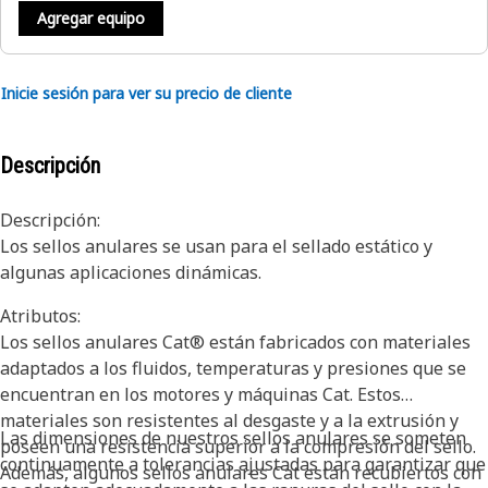
Agregar equipo
Inicie sesión para ver su precio de cliente
Descripción
Descripción:
Los sellos anulares se usan para el sellado estático y
algunas aplicaciones dinámicas.
Atributos:
Los sellos anulares Cat® están fabricados con materiales
adaptados a los fluidos, temperaturas y presiones que se
encuentran en los motores y máquinas Cat. Estos
materiales son resistentes al desgaste y a la extrusión y
Las dimensiones de nuestros sellos anulares se someten
poseen una resistencia superior a la compresión del sello.
continuamente a tolerancias ajustadas para garantizar que
Además, algunos sellos anulares Cat están recubiertos con