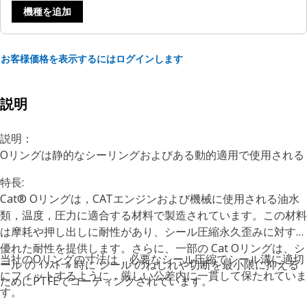
機種を追加
お客様価格を表示するにはログインします
説明
説明：
Oリングは静的なシーリングおよびある動的適用で使用される
特長:
Cat® Oリングは，CATエンジンおよび機械に使用される油水
類，温度，圧力に適合する材料で製造されています。この材料
は摩耗や押し出しに耐性があり、シール圧縮永久歪みに対する
優れた耐性を提供します。さらに、一部の Cat Oリングは、シ
当社のOリングの寸法は，必要なシール圧縮でシール溝に適切
ール の ｲﾝｽﾄｰﾙ 時に シール のねじれや切断を最小限に抑える
にフィットするように，厳しい公差内に一貫して保たれていま
ためにPTFEでコーティングされています。
す。