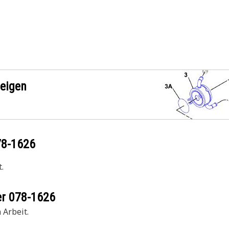
zeigen
78-1626
.
er
078-1626
 Arbeit.