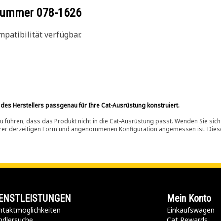
ilnummer
078-1626
patibilität verfügbar.
 des Herstellers passgenau für Ihre Cat-Ausrüstung konstruiert.
 führen, dass das Produkt nicht in die Cat-Ausrüstung passt. Wenden Sie sich
ihrer derzeitigen Form und angenommenen Konfiguration angemessen ist. Dieser 
ENSTLEISTUNGEN
Mein Konto
taktmöglichkeiten​
Einkaufswagen
ndlersuche
Cat Rewards