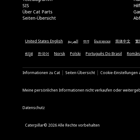
SIS
Hi
Über Cat Parts
Ga
Seiten-Übersicht
Abf
United States English
العربية
বাংলা
Български
简体中文
繁
ಕನ್ನಡ
한국어
Norsk
Polski
Português Do Brasil
Român
Informationen zu Cat
Seiten-Übersicht
Cookie-Einstellungen a
Meine persönlichen Informationen nicht verkaufen oder weiterge
Datenschutz
Caterpillar© 2026 Alle Rechte vorbehalten