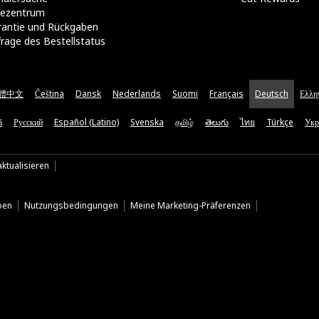
lfezentrum
rantie und Rückgaben
rage des Bestellstatus
體中文
Čeština
Dansk
Nederlands
Suomi
Français
Deutsch
Ελλη
ă
Русский
Español (Latino)
Svenska
தமிழ்
తెలుగు
ไทย
Türkçe
Укр
ktualisieren
ben
Nutzungsbedingungen
Meine Marketing-Präferenzen