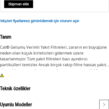
Ekipman ekle
Müşteri fiyatlarınızı görüntülemek için oturum açın
Tanım
Cat® Gelişmiş Verimli Yakıt Filtreleri, zararın en büyüğüne
neden olan küçük kirleticileri gidermek üzere
tasarlanmıştır. Tüm yakıt filtreleri bazı aşındırıcı
partikülleri temizler. Ancak birçok rakip filtre hassas yakıt
sistemi komponentlerine en çok zarar veren partikülleri
yakalamada ve tutmada etkili değildir. Caterpillar
tarafından yapılan testler, Cat yakıt filtrelerinin üstün
koruma sağladığını kanıtlamaktadır. Tüm Cat makineler
Teknik özellikler
orijinal Cat parçalar ile daha yüksek performans sağlar.
Filtrelerimiz yalnızca performansı artırmakla kalmaz, aynı
Uyumlu Modeller
zamanda hayati komponentleri koruyarak daha uzun ömür