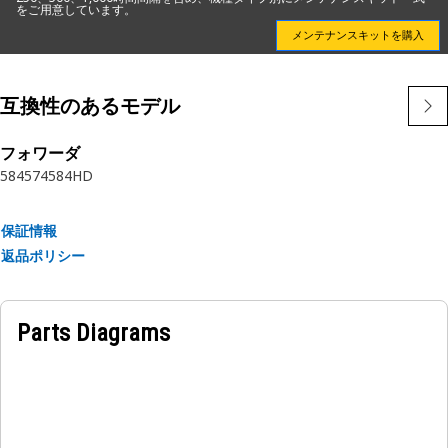
効率燃料フィルタを使用することができます。
をご用意しています。
メンテナンスキットを購入
CAT燃料フィルタは，丈夫なワンピース缶構造と，金属よりも
清浄で丈夫な非金属のセンタ チューブで構成されており，清
互換性のあるモデル
浄度を最大限に高め，漏れの可能性を最小限に抑えます。
CAT機械専用に設計された当社のフィルタは，お客様の燃料系
フォワーダ
584
574
584HD
統を保護し，収益を保護します。
属性：
保証情報
•独特なフィルター媒体は卓越した保護を提供します
返品ポリシー
•アクリルビーズは集積を防ぎます
•スパイラルロービングは，プリーツの安定性を高め，最大の
汚れ保持能力を提供します
Parts Diagrams
•ナイロンセンターチューブは金属汚染を防ぎます
•成形されたエンドキャップは漏れを防ぎます