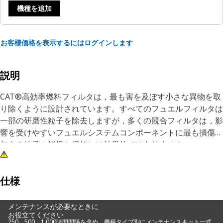
機種を追加
お客様価格を表示するにはログインします
説明
CAT®高効率燃料フィルタは，最も害を及ぼす小さな異物を取
り除くように設計されています。すべてのフュエルフィルタは
一部の研磨性粒子を除去しますが，多くの競合フィルタは，影
響を受けやすいフュエルシステムコンポーネントに最も損傷を
与える粒子の捕捉と保持には効果的ではありません。
Caterpillar社の試験では，CAT燃料フィルタが優れた保護性能
を発揮することが証明されています。すべてのCAT機械は，
CAT純正部品を使用することで優れた性能を発揮します。当社
仕様
のフィルタは性能を向上させるだけでなく，重要なコンポーネ
ントを保護し，寿命の延長と再販価値の向上につながります。
メンテナンスが必要なときに
お役立てください
保護を強化するために，標準効率エレメントの代わりに高度な
250、500、1,000時間間隔を含め、機種タイプ別にメンテナンスキット一式