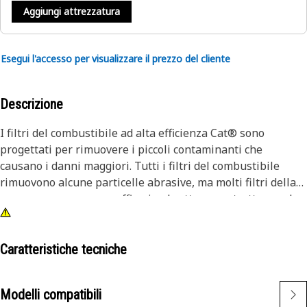
Aggiungi attrezzatura
Esegui l'accesso per visualizzare il prezzo del cliente
Descrizione
I filtri del combustibile ad alta efficienza Cat® sono
progettati per rimuovere i piccoli contaminanti che
causano i danni maggiori. Tutti i filtri del combustibile
rimuovono alcune particelle abrasive, ma molti filtri della
concorrenza non sono efficaci nel catturare e trattenere le
particelle più dannose per i componenti sensibili
dell'impianto di alimentazione. I test Caterpillar
dimostrano che i filtri del combustibile Cat offrono una
Caratteristiche tecniche
protezione superiore. Ogni macchina Cat offre prestazioni
migliori con i ricambi originali Cat. I nostri filtri non solo
Modelli compatibili
migliorano le prestazioni, ma proteggono anche i