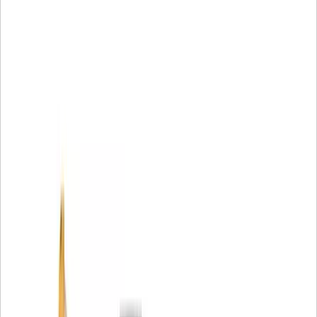
• Il filo a spirale offre una maggiore stabilità delle pieghe e
la massima capacità di trattenere lo sporco
• Il tubo centrale in nylon impedisce la contaminazione
metallica
• I tappi stampati prevengono le perdite