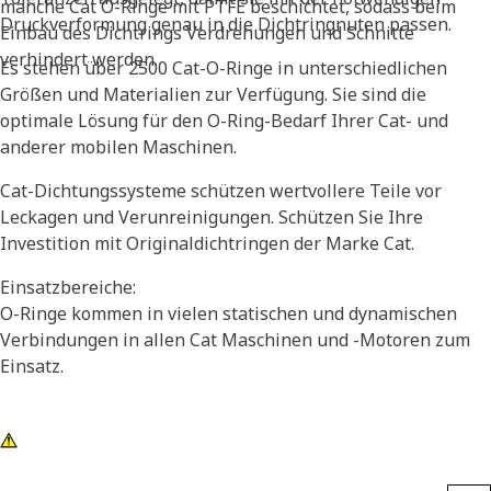
manche Cat O-Ringe mit PTFE beschichtet, sodass beim
Druckverformung genau in die Dichtringnuten passen.
Einbau des Dichtrings Verdrehungen und Schnitte
verhindert werden.
Es stehen über 2500 Cat-O-Ringe in unterschiedlichen
Größen und Materialien zur Verfügung. Sie sind die
optimale Lösung für den O-Ring-Bedarf Ihrer Cat- und
anderer mobilen Maschinen.
Cat-Dichtungssysteme schützen wertvollere Teile vor
Leckagen und Verunreinigungen. Schützen Sie Ihre
Investition mit Originaldichtringen der Marke Cat.
Einsatzbereiche:
O-Ringe kommen in vielen statischen und dynamischen
Verbindungen in allen Cat Maschinen und -Motoren zum
Einsatz.