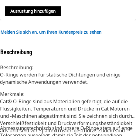
Ausrüstung hinzufügen
Melden Sie sich an, um Ihren Kundenpreis zu sehen
Beschreibung
Beschreibung:
O-Ringe werden für statische Dichtungen und einige
dynamische Anwendungen verwendet.
Merkmale:
Cat® O-Ringe sind aus Materialien gefertigt, die auf die
Flüssigkeiten, Temperaturen und Drücke in Cat Motoren
und -Maschinen abgestimmt sind. Sie zeichnen sich durch
Verschleißfestigkeit und Druckverformungsbeständigkeit
Abmessungstechnisch sind unsere O-Ringe stets auf enge
aus und sind vor Spaltextrusion geschützt. Zudem sind
Toleranzen ausgelegt, damit sie mit der notwendigen