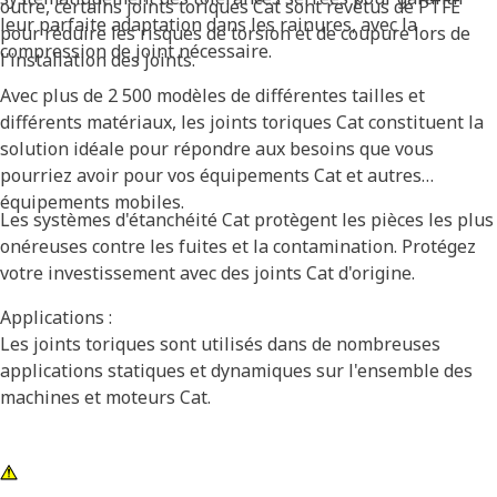
outre, certains joints toriques Cat sont revêtus de PTFE
leur parfaite adaptation dans les rainures, avec la
pour réduire les risques de torsion et de coupure lors de
compression de joint nécessaire.
l'installation des joints.
Avec plus de 2 500 modèles de différentes tailles et
différents matériaux, les joints toriques Cat constituent la
solution idéale pour répondre aux besoins que vous
pourriez avoir pour vos équipements Cat et autres
équipements mobiles.
Les systèmes d'étanchéité Cat protègent les pièces les plus
onéreuses contre les fuites et la contamination. Protégez
votre investissement avec des joints Cat d'origine.
Applications :
Les joints toriques sont utilisés dans de nombreuses
applications statiques et dynamiques sur l'ensemble des
machines et moteurs Cat.