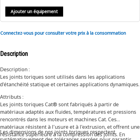
Ajouter un équipement
Connectez-vous pour consulter votre prix à la consommation
Description
Description :
Les joints toriques sont utilisés dans les applications
d'étanchéité statique et certaines applications dynamiques.
Attributs :
Les joints toriques Cat® sont fabriqués à partir de
matériaux adaptés aux fluides, températures et pressions
rencontrés dans les moteurs et machines Cat. Ces
matériaux résistent à l'usure et à l'extrusion, et offrent une
Les dimensions de nos joints toriques respectent
résistance supérieure à la compression des joints. En
systématiquement des tolérances serrées pour garantir