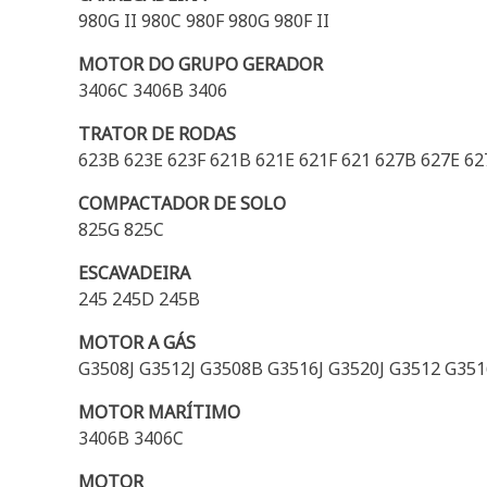
980G II 980C 980F 980G 980F II
MOTOR DO GRUPO GERADOR
3406C 3406B 3406
TRATOR DE RODAS
623B 623E 623F 621B 621E 621F 621 627B 627E 62
COMPACTADOR DE SOLO
825G 825C
ESCAVADEIRA
245 245D 245B
MOTOR A GÁS
G3508J G3512J G3508B G3516J G3520J G3512 G35
MOTOR MARÍTIMO
3406B 3406C
MOTOR