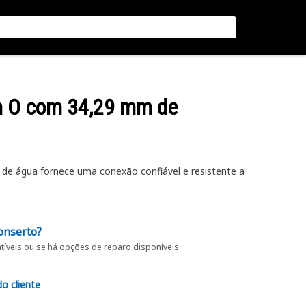
em O com 34,29 mm de
de água fornece uma conexão confiável e resistente a
onserto?
íveis ou se há opções de reparo disponíveis.
do cliente