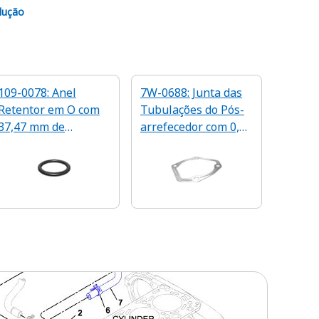
lução
109-0078: Anel
7W-0688: Junta das
Retentor em O com
Tubulações do Pós-
37,47 mm de
arrefecedor com 0,8
Diâmetro Interno
mm de Espessura