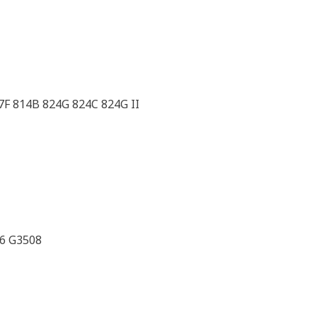
7F 814B 824G 824C 824G II
16 G3508