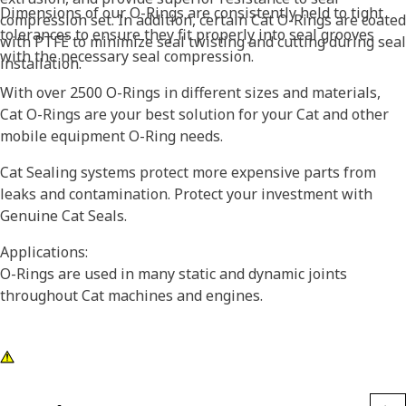
Dimensions of our O-Rings are consistently held to tight
compression set. In addition, certain Cat O-Rings are coated
tolerances to ensure they fit properly into seal grooves
with PTFE to minimize seal twisting and cutting during seal
with the necessary seal compression.
installation.
With over 2500 O-Rings in different sizes and materials,
Cat O-Rings are your best solution for your Cat and other
mobile equipment O-Ring needs.
Cat Sealing systems protect more expensive parts from
leaks and contamination. Protect your investment with
Genuine Cat Seals.
Applications:
O-Rings are used in many static and dynamic joints
throughout Cat machines and engines.