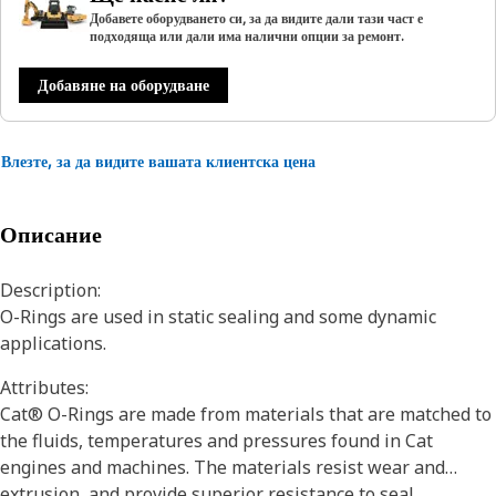
Добавете оборудването си, за да видите дали тази част е
подходяща или дали има налични опции за ремонт.
Добавяне на оборудване
Влезте, за да видите вашата клиентска цена
Описание
Description:
O-Rings are used in static sealing and some dynamic
applications.
Attributes:
Cat® O-Rings are made from materials that are matched to
the fluids, temperatures and pressures found in Cat
engines and machines. The materials resist wear and
extrusion, and provide superior resistance to seal