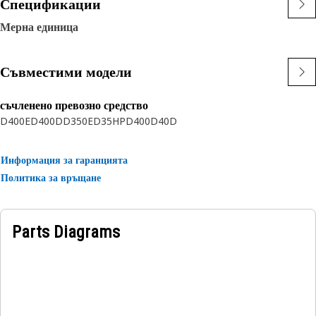
Спецификации
Мерна единица
Съвместими модели
съчленено превозно средство
D400E
D400D
D350E
D35HP
D400
D40D
Информация за гаранцията
Политика за връщане
Parts Diagrams