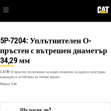
5P-7204
: Уплътнителен О-
пръстен с вътрешен диаметър
34,29 мм
CAT® O-пръстен уплътнение за воден вторичен охладител осигурява
надеждна и устойчива на течове връзка
Марка: Cat
Ще пасне ли?