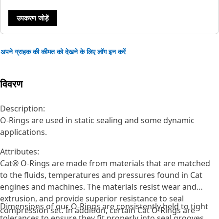
उपकरण जोड़ें
अपने ग्राहक की कीमत को देखने के लिए लॉग इन करें
विवरण
Description:
O-Rings are used in static sealing and some dynamic
applications.
Attributes:
Cat® O-Rings are made from materials that are matched
to the fluids, temperatures and pressures found in Cat
engines and machines. The materials resist wear and
extrusion, and provide superior resistance to seal
Dimensions of our O-Rings are consistently held to tight
compression set. In addition, certain Cat O-Rings are
tolerances to ensure they fit properly into seal grooves