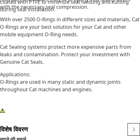
coated with PTFE to minimize seal twisting and cutting
with the necessary seal compression.
during seal installation.
With over 2500 O-Rings in different sizes and materials, Cat
O-Rings are your best solution for your Cat and other
mobile equipment O-Ring needs.
Cat Sealing systems protect more expensive parts from
leaks and contamination. Protect your investment with
Genuine Cat Seals.
Applications:
O-Rings are used in many static and dynamic joints
throughout Cat machines and engines.
विशेष विवरण
मापने की इकाई