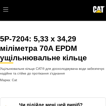
5P-7204
: 5,33 x 34,29
міліметра 70A EPDM
ущільнювальне кільце
Ущільнювальне кільце CAT® для доохолоджувача води забезпечує
надійне та стійке до протікання з’єднання
Марка: Cat
Чи підійде мені цей виріб?