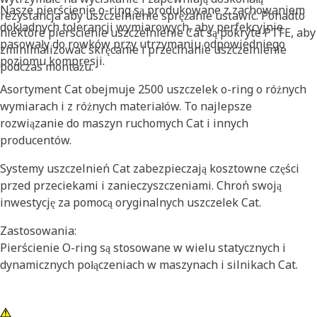
Nasze pierścienie o-ring są produkowane z zachowaniem
rezystancja aby uszczelnienie sprężanie ustawić. Ponadto
dokładnych tolerancji wymiarowych, aby perfekcyjnie
niektóre pierścienie uszczelnienie Cat są pokryte PTFE, aby
pasowały do rowków przy utrzymaniu odpowiedniego
zminimalizować skręcanie i przecinanie uszczelnienie
poziomu kompresji.
podczas montażu.
Asortyment Cat obejmuje 2500 uszczelek o-ring o różnych
wymiarach i z różnych materiałów. To najlepsze
rozwiązanie do maszyn ruchomych Cat i innych
producentów.
Systemy uszczelnień Cat zabezpieczają kosztowne części
przed przeciekami i zanieczyszczeniami. Chroń swoją
inwestycję za pomocą oryginalnych uszczelek Cat.
Zastosowania:
Pierścienie O-ring są stosowane w wielu statycznych i
dynamicznych połączeniach w maszynach i silnikach Cat.