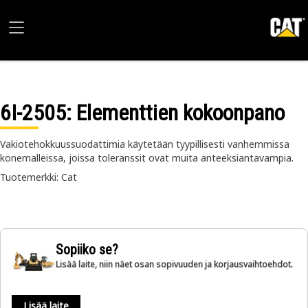
6I-2505
: Elementtien kokoonpano
Vakiotehokkuussuodattimia käytetään tyypillisesti vanhemmissa
konemalleissa, joissa toleranssit ovat muita anteeksiantavampia.
Tuotemerkki: Cat
Sopiiko se?
Lisää laite, niin näet osan sopivuuden ja korjausvaihtoehdot.
Lisää laite