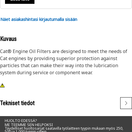
Näet asiakashintasi kirjautumalla sisään
Kuvaus
Cat® Engine Oil Filters are designed to meet the needs of
Cat engines by providing superior protection against
particles that can make their way into the lubrication
system during service or component wear.
Tekniset tiedot
HUOLTO EDESSÄ?
ME TEEMME SEN HELPOKSI
Täydelliset huoltosarjat saatavilla työlaitteen tyypin mukaan myös 250,
500 ja 1 000 tunnin välein.