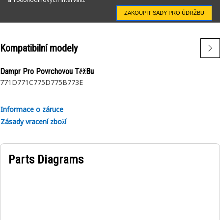
ZAKOUPIT SADY PRO ÚDRŽBU
Kompatibilní modely
Dampr Pro Povrchovou TěžBu
771D
771C
775D
775B
773E
Informace o záruce
Zásady vracení zboží
Parts Diagrams