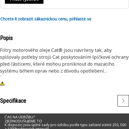
Chcete-li zobrazit zákaznickou cenu, přihlaste se
Popis
Filtry motorového oleje Cat® jsou navrženy tak, aby
splňovaly potřeby strojů Cat poskytováním špičkové ochrany
před částicemi, které mohou proniknout do mazacího
systému během oprav nebo z důvodu opotřebení
komponent.
Specifikace
ČAS NA ÚDRŽBU?
ZJEDNODUŠUJEME TO
K dispozici jsou úplné sady pro údržbu podle typu zařízení včetně 250, 500
a 1000hodinových intervalů.