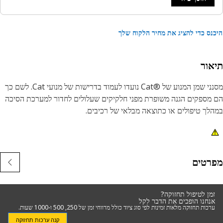
נס כדי להציג את מחיר הלקוח שלך
אור
מסנני שמן המנוע של Cat®‎‎ נועדו לעמוד בדרישות של מנועי Cat. לשם כך
מספקים הגנה משופרת מפני חלקיקים שעלולים לחדור למערכת הסיכה
לך טיפולים או כתוצאה מבלאי של רכיבים.
רטים
זמן לטיפול תחזוקה?
אנחנו הופכים את הדבר לקל
ערכות תחזוקה מלאות זמינות לפי סוג ציוד כולל מרווחי זמן של 250, 500 ו-1000 שעות.
קנה ערכות תחזוקה