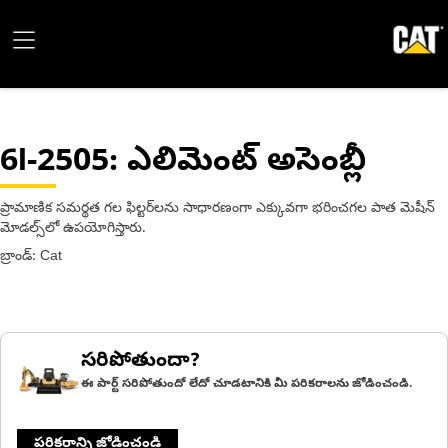
6I-2505
: ఎలిమెంట్ అసెంబ్లీ
ప్రామాణిక సమర్థత గల ఫిల్టర్‌లను సాధారణంగా ఎక్కువగా భరించగల పాత మెషీన్
మోడల్స్‌లో ఉపయోగిస్తారు.
బ్రాండ్: Cat
సరిపోతుందా?
ఈ పార్ట్ సరిపోతుందో లేదో చూడటానికి మీ పరికరాలను జోడించండి.
పరికరాన్ని జోడించండి