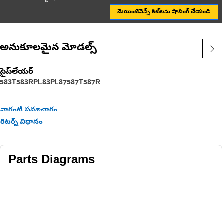
మెయింటెనెన్స్ కిట్‌లను షాపింగ్ చేయండి
అనుకూలమైన మోడల్స్
పైప్‌లేయర్
583T
583R
PL83
PL87
587T
587R
వారంటీ సమాచారం
రిటర్న్ విధానం
Parts Diagrams