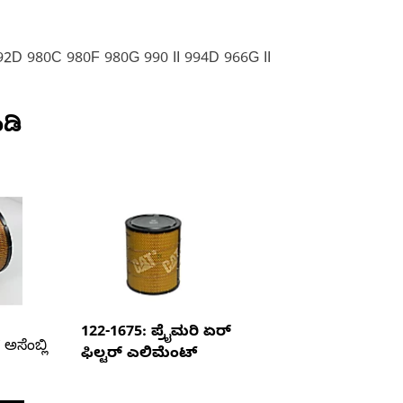
992D 980C 980F 980G 990 II 994D 966G II
ಡಿ
122-1675: ಪ್ರೈಮರಿ ಏರ್
ಅಸೆಂಬ್ಲಿ
ಫಿಲ್ಟರ್ ಎಲಿಮೆಂಟ್