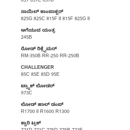
657 657E 657B
ಸಾಯಿಲ್ ಕಾಂಪಾಕ್ಟರ್
825G 825C 815F II 815F 825G II
ಅಗೆಯುವ ಯಂತ್ರ
245B
ರೋಡ್ ರಿಕ್ಲೈಮರ್‌
RM-350B RR-250 RR-250B
CHALLENGER
85C 85E 85D 95E
ಟ್ರ್ಯಾಕ್ ಲೋಡರ್
973C
ಲೋಡ್ ಹಾಲ್ ಡಂಪ್
R1700 II R1600 R1300
ಕ್ವಾರಿ ಟ್ರಕ್