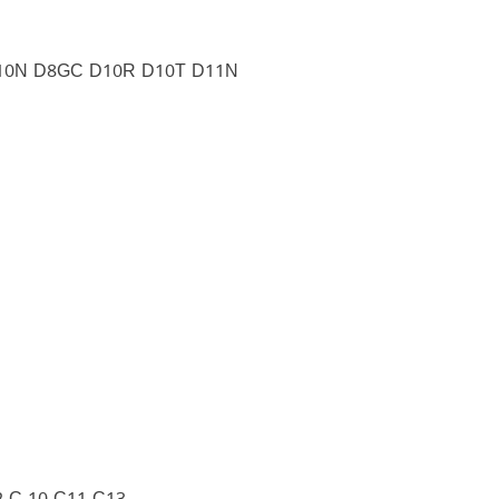
D10N D8GC D10R D10T D11N