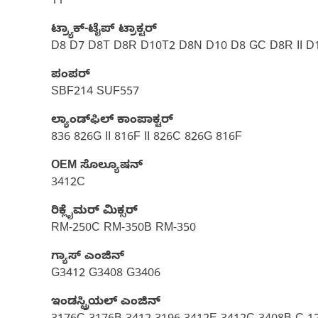
11
ಟ್ರ್ಯಾಕ್-ಟೈಪ್ ಟ್ರಾಕ್ಟರ್
D8 D7 D8T D8R D10T2 D8N D10 D8 GC D8R II 
ಪಂಪರ್‌
SBF214 SUF557
ಲ್ಯಾಂಡ್‌ಫಿಲ್‌ ಕಾಂಪಾಕ್ಟರ್
836 826G II 816F II 826C 826G 816F
OEM ಸೊಲ್ಯೂಷನ್
3412C
ರಿಕ್ಲೈಮರ್ ಮಿಕ್ಸರ್
RM-250C RM-350B RM-350
ಗ್ಯಾಸ್‌ ಎಂಜಿನ್
G3412 G3408 G3406
ಇಂಡಸ್ಟ್ರಿಯಲ್ ಎಂಜಿನ್