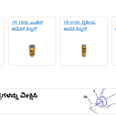
1R-1808: ಎಂಜಿನ್
1R-0749: ದ್ವಿತೀಯ
ಆಯಿಲ್ ಫಿಲ್ಟರ್
ಇಂಧನ ಫಿಲ್ಟರ್
ನ್ನು ವೀಕ್ಷಿಸಿ