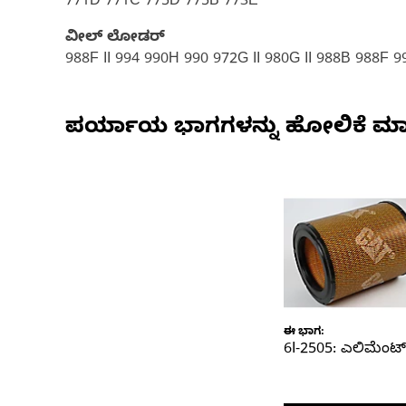
771D 771C 775D 775B 773E
ವೀಲ್ ಲೋಡರ್
988F II 994 990H 990 972G II 980G II 988B 988F 
ಪರ್ಯಾಯ ಭಾಗಗಳನ್ನು ಹೋಲಿಕೆ ಮಾ
ಈ ಭಾಗ:
6I-2505: ಎಲಿಮೆಂಟ್ 