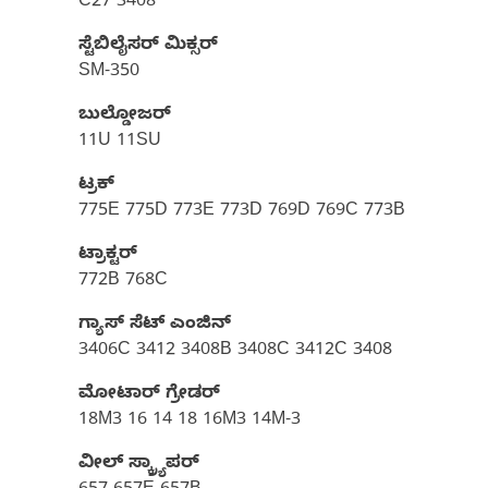
C27 3408
ಸ್ಟೆಬಿಲೈಸರ್ ಮಿಕ್ಸರ್
SM-350
ಬುಲ್ಡೋಜರ್
11U 11SU
ಟ್ರಕ್
775E 775D 773E 773D 769D 769C 773B
ಟ್ರಾಕ್ಟರ್
772B 768C
ಗ್ಯಾಸ್‌ ಸೆಟ್‌ ಎಂಜಿನ್
3406C 3412 3408B 3408C 3412C 3408
ಮೋಟಾರ್ ಗ್ರೇಡರ್
18M3 16 14 18 16M3 14M-3
ವೀಲ್ ಸ್ಕ್ರ್ಯಾಪರ್