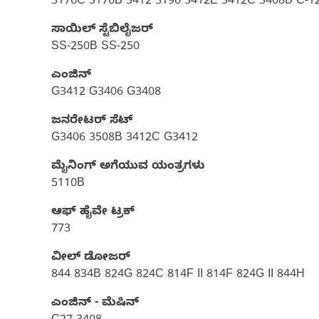
3176C 3176B 3412 3196 3412E 3412C 3408B C-1
ಸಾಯಿಲ್ ಸ್ಟೆಬಿಲೈಜರ್
SS-250B SS-250
ಎಂಜಿನ್
G3412 G3406 G3408
ಜನರೇಟರ್ ಸೆಟ್‌
G3406 3508B 3412C G3412
ಮೈನಿಂಗ್ ಅಗೆಯುವ ಯಂತ್ರಗಳು
5110B
ಆಫ್ ಹೈವೇ ಟ್ರಕ್​
773
ವೀಲ್ ಡೋಜರ್​
844 834B 824G 824C 814F II 814F 824G II 844H
ಎಂಜಿನ್ - ಮೆಷಿನ್