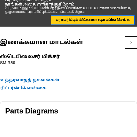
பராமரிப்புக்கான நேரம்?
நாங்கள் அதை எளிதாக்குகிறோம்
250, 500 மற்றும் 1,000-மணி நேர இடைவெளிகள் உட்பட உபகரண வகையின்படி
முழுமையான பராமரிப்புக் கிட்கள் கிடைக்கின்றன.
பராமரிப்புக் கிட்களை ஷாப்பிங் செய்க
இணக்கமான மாடல்கள்
ஸ்டெபிலைசர் மிக்சர்
SM-350
உத்தரவாதத் தகவல்கள்
ரிட்டர்ன் கொள்கை
Parts Diagrams