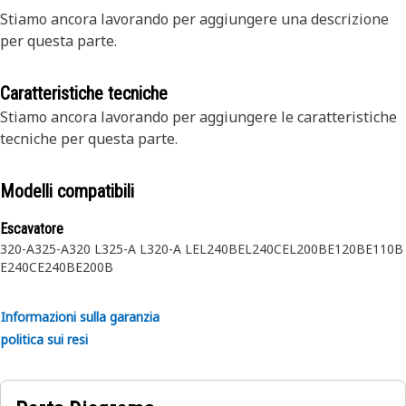
Stiamo ancora lavorando per aggiungere una descrizione
per questa parte.
Caratteristiche tecniche
Stiamo ancora lavorando per aggiungere le caratteristiche
tecniche per questa parte.
Modelli compatibili
Escavatore
320-A
325-A
320 L
325-A L
320-A L
EL240B
EL240C
EL200B
E120B
E110B
E240C
E240B
E200B
Informazioni sulla garanzia
politica sui resi