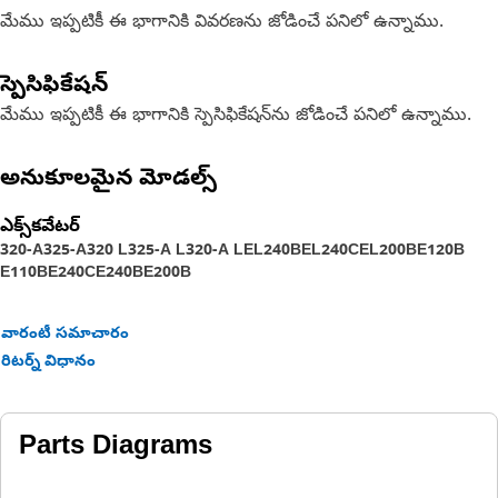
మేము ఇప్పటికీ ఈ భాగానికి వివరణను జోడించే పనిలో ఉన్నాము.
స్పెసిఫికేషన్
మేము ఇప్పటికీ ఈ భాగానికి స్పెసిఫికేషన్‌ను జోడించే పనిలో ఉన్నాము.
అనుకూలమైన మోడల్స్
ఎక్స్‌కవేటర్
320-A
325-A
320 L
325-A L
320-A L
EL240B
EL240C
EL200B
E120B
E110B
E240C
E240B
E200B
వారంటీ సమాచారం
రిటర్న్ విధానం
Parts Diagrams