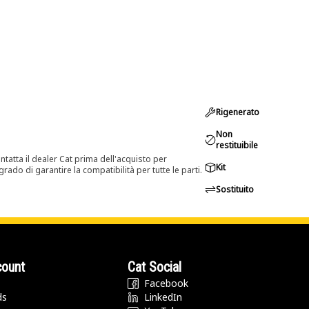
Rigenerato
Non
restituibile
tatta il dealer Cat prima dell'acquisto per
Kit
rado di garantire la compatibilità per tutte le parti.
Sostituito
count
Cat Social
Facebook
ds
LinkedIn