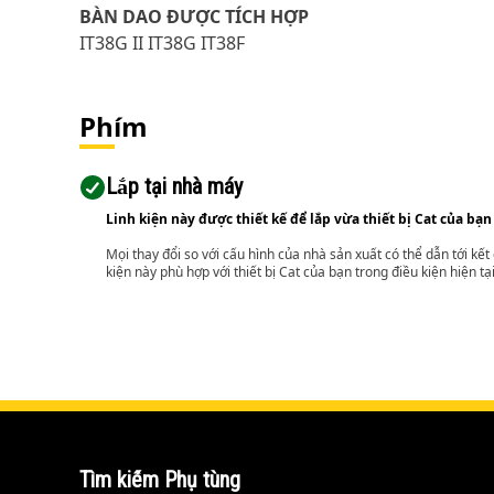
BÀN DAO ĐƯỢC TÍCH HỢP
IT38G II IT38G IT38F
Phím
Lắp tại nhà máy
Linh kiện này được thiết kế để lắp vừa thiết bị Cat của bạn
Mọi thay đổi so với cấu hình của nhà sản xuất có thể dẫn tới kế
kiện này phù hợp với thiết bị Cat của bạn trong điều kiện hiện tạ
Tìm kiếm Phụ tùng