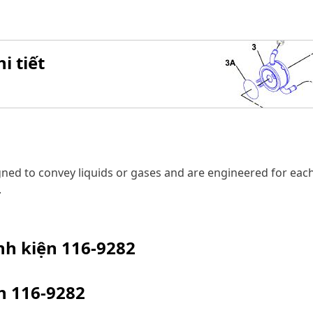
i tiết
igned to convey liquids or gases and are engineered for eac
.
inh kiện
116-9282
ện
116-9282