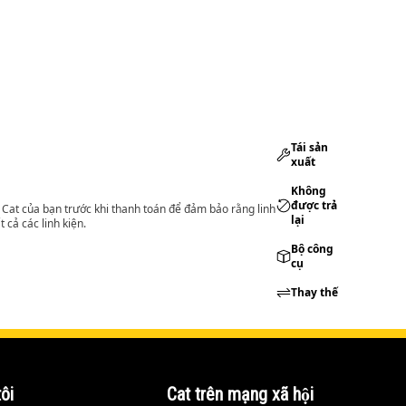
Tái sản
xuất
Không
được trả
lý Cat của bạn trước khi thanh toán để đảm bảo rằng linh
lại
 cả các linh kiện.
Bộ công
cụ
Thay thế
ôi
Cat trên mạng xã hội