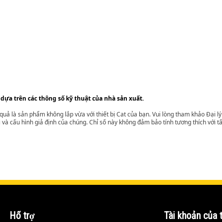
 dựa trên các thông số kỹ thuật của nhà sản xuất.
t quả là sản phẩm không lắp vừa với thiết bị Cat của bạn. Vui lòng tham khảo Đại 
i và cấu hình giả định của chúng. Chỉ số này không đảm bảo tính tương thích với tất
Hỗ trợ
Tài khoản của t