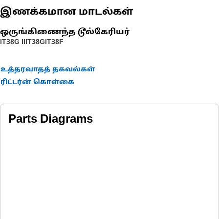
இணக்கமான மாடல்கள்
ஒருங்கிணைந்த டூல்கேரியர்
IT38G II
IT38G
IT38F
உத்தரவாதத் தகவல்கள்
ரிட்டர்ன் கொள்கை
Parts Diagrams