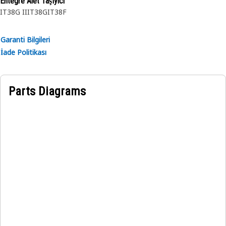
Entegre Alet TaşIyici
IT38G II
IT38G
IT38F
Garanti Bilgileri
İade Politikası
Parts Diagrams