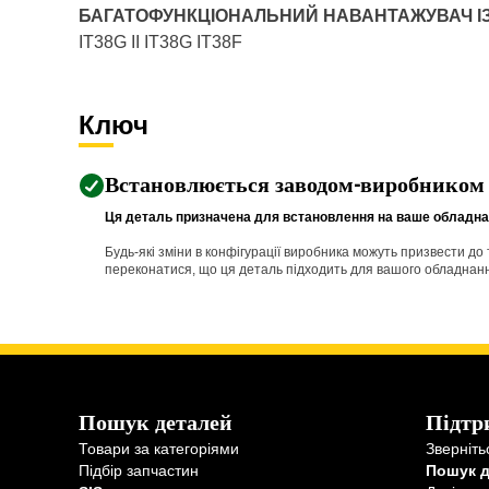
БАГАТОФУНКЦІОНАЛЬНИЙ НАВАНТАЖУВАЧ І
IT38G II IT38G IT38F
Ключ
Встановлюється заводом-виробником
Ця деталь призначена для встановлення на ваше обладнан
Будь-які зміни в конфігурації виробника можуть призвести д
переконатися, що ця деталь підходить для вашого обладнання 
Пошук деталей
Підтр
Товари за категоріями
Зверніть
Підбір запчастин
Пошук 