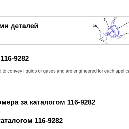
еми деталей
м
116-9282
ed to convey liquids or gases and are engineered for each applic
омера за каталогом
116-9282
 каталогом
116-9282