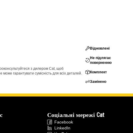
Відновлені
Не підлягає
поверненню
проконсультуйтеся з дилером Cat, щоб
Комплект
е може гарантувати сумісність для всіх деталей.
Замінено
с
Соціальні мережі Cat
Facebook
LinkedIn