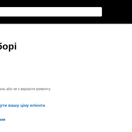
борі
ль або чи є варіанти ремонту.
ути вашу ціну клієнта
ння