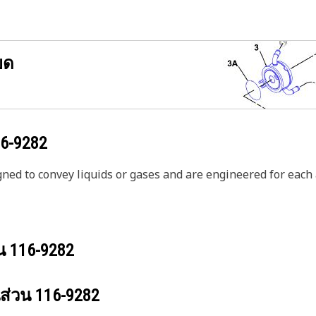
ยด
6-9282
igned to convey liquids or gases and are engineered for each
วน
116-9282
นส่วน
116-9282