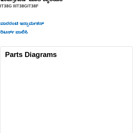
ಇಂಟಿಗ್ರೇಟೆಡ್ ಟೂಲ್‌ಕ್ಯಾರಿಯರ್‌
IT38G II
IT38G
IT38F
ವಾರರಂಟಿ ಇನ್ಫಾರ್ಮಶನ್
ರಿಟರ್ನ್ ಪಾಲಿಸಿ
Parts Diagrams