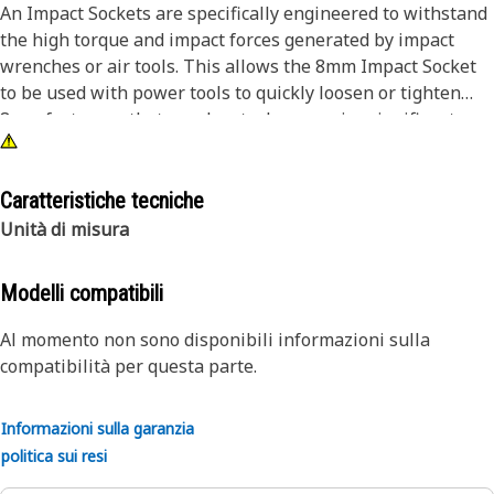
An Impact Sockets are specifically engineered to withstand
the high torque and impact forces generated by impact
wrenches or air tools. This allows the 8mm Impact Socket
to be used with power tools to quickly loosen or tighten
8mm fasteners that may be stuck or require significant
torque to turn. The impact sockets are made from high-
strength alloy steel or chrome vanadium steel, which
provides increased durability and resistance to wear and
Caratteristiche tecniche
deformation compared to standard sockets.
Unità di misura
Attributes:
Modelli compatibili
• Manufactured to precise specifications and are built for
durability and reliability
Al momento non sono disponibili informazioni sulla
• Helps to prevent damage to the fastener or the
compatibilità per questa parte.
surrounding component
Informazioni sulla garanzia
Applications:
politica sui resi
An Impact Sockets are used to be compatible with a variety
of power tool drives, including square drive, hex drive, and