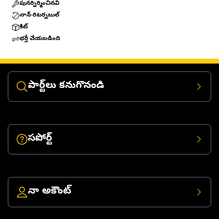
పునర్నిర్మించినవి
నాన్-రిటర్నబుల్
కిట్
భర్తీ చేయబడింది
పార్ట్‌లు కనుగొనండి
సపోర్ట్
నా అకౌంట్