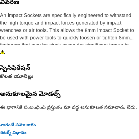
వివరణ
An Impact Sockets are specifically engineered to withstand
the high torque and impact forces generated by impact
wrenches or air tools. This allows the 8mm Impact Socket to
be used with power tools to quickly loosen or tighten 8mm
fasteners that may be stuck or require significant torque to
turn. The impact sockets are made from high-strength alloy
steel or chrome vanadium steel, which provides increased
స్పెసిఫికేషన్
durability and resistance to wear and deformation compared to
standard sockets.
కొలత యూనిట్లు
Attributes:
అనుకూలమైన మోడల్స్
• Manufactured to precise specifications and are built for
durability and reliability
ఈ భాగానికి సంబంధించి ప్రస్తుతం మా వద్ద అనుకూలత సమాచారం లేదు.
• Helps to prevent damage to the fastener or the surrounding
component
వారంటీ సమాచారం
రిటర్న్ విధానం
Applications: