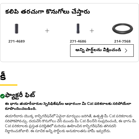
An Impact Sockets are used to be compatible with a variety of
power tool drives, including square drive, hex drive, and other
కలిపి తరచుగా కొనుగోలు చేస్తారు
common socket drive systems, and improve safety and
efficiency during use.
271-4689
271-4686
214-7568
అన్ని పార్ట్‌లను వీక్షించండి
కీ
ఫ్యాక్టరీ ఫిట్
ఈ భాగం తయారీదారుల స్పెసిఫికేషన్‌ల ఆధారంగా మీ Cat పరికరాలకు సరిపోయేలా
రూపొందించబడింది.
తయారీదారు యొక్క కాన్ఫిగరేషన్‌లో ఏవైనా మార్పులు జరిగితే, ఉత్పత్తి మీ Cat పరికరాలకు
సరిపోకపోవచ్చు. దయచేసి కొనుగోలు చేసే ముందు మీ Cat డీలర్‌ని సంప్రదించండి, ఈ భాగం మీ
Cat పరికరాలకు ప్రస్తుత పరిస్థితిలో మరియు ఊహించిన కాన్ఫిగరేషన్‌కు తగినదని
నిర్ధారించుకోవాలి. ఈ సూచిక అన్ని పార్ట్‌లకు అనుకూలతను హామీ ఇవ్వలేదు.