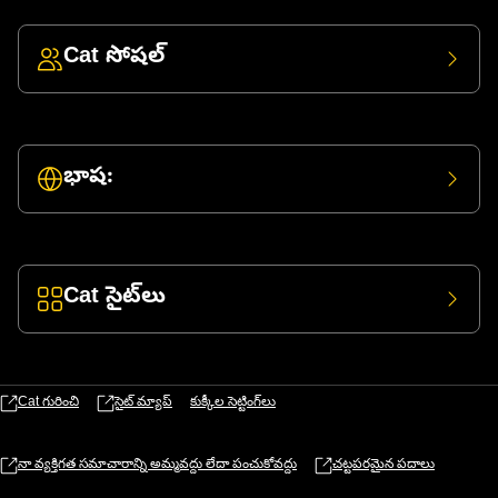
Cat సోషల్
భాష:
Cat సైట్‌లు
Cat గురించి
సైట్ మ్యాప్
కుక్కీల సెట్టింగ్‌లు
నా వ్యక్తిగత సమాచారాన్ని అమ్మవద్దు లేదా పంచుకోవద్దు
చట్టపరమైన పదాలు