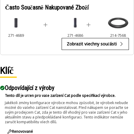
other common socket drive systems, and improve safety
Často Současně Nakupované Zboží
and efficiency during use.
271-4689
271-4686
214-7568
Zobrazit všechny součásti
Klíč
Odpovídající z výroby
Tento díl je určen pro vaše zařízení Cat podle specifikací výrobce.
Jakékoli změny konfigurace výrobce mohou způsobit, že výrobek nebude
možné do vašeho zařízení Cat nainstalovat. Před nákupem se poraďte se
svým prodejcem Cat, zda je tento díl vhodný pro vaše zařízení Cat v jeho
aktuálním stavu a předpokládané konfiguraci. Tento indikátor nemůže
zaručit kompatibilitu všech dílů.
Renovované