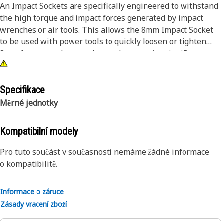
An Impact Sockets are specifically engineered to withstand
the high torque and impact forces generated by impact
wrenches or air tools. This allows the 8mm Impact Socket
to be used with power tools to quickly loosen or tighten
8mm fasteners that may be stuck or require significant
torque to turn. The impact sockets are made from high-
strength alloy steel or chrome vanadium steel, which
provides increased durability and resistance to wear and
Specifikace
deformation compared to standard sockets.
Měrné jednotky
Attributes:
Kompatibilní modely
• Manufactured to precise specifications and are built for
durability and reliability
Pro tuto součást v současnosti nemáme žádné informace
• Helps to prevent damage to the fastener or the
o kompatibilitě.
surrounding component
Informace o záruce
Applications:
Zásady vracení zboží
An Impact Sockets are used to be compatible with a variety
of power tool drives, including square drive, hex drive, and