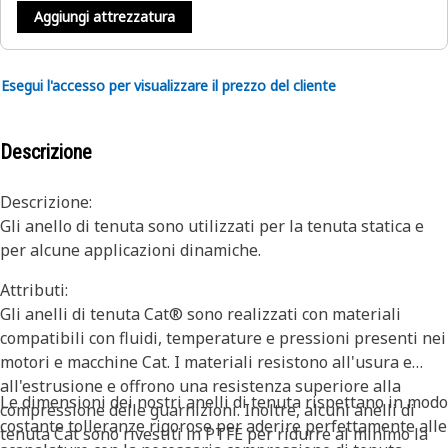
Aggiungi attrezzatura
Esegui l'accesso per visualizzare il prezzo del cliente
Descrizione
Descrizione:
Gli anello di tenuta sono utilizzati per la tenuta statica e
per alcune applicazioni dinamiche.
Attributi:
Gli anelli di tenuta Cat® sono realizzati con materiali
compatibili con fluidi, temperature e pressioni presenti nei
motori e macchine Cat. I materiali resistono all'usura e
all'estrusione e offrono una resistenza superiore alla
Le dimensioni dei nostri anelli di tenuta rispettano in modo
compressione delle guarnizioni. Inoltre, alcuni anelli di
costante tolleranze rigorose per aderire perfettamente alle
tenuta Cat sono rivestiti in PTFE per ridurre al minimo la