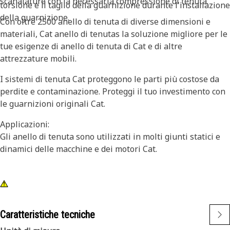
scanalature con la necessaria compressione di tenuta.
torsione e il taglio della guarnizione durante l'installazione
della guarnizione.
Con oltre 2500 anello di tenuta di diverse dimensioni e
materiali, Cat anello di tenutas la soluzione migliore per le
tue esigenze di anello di tenuta di Cat e di altre
attrezzature mobili.
I sistemi di tenuta Cat proteggono le parti più costose da
perdite e contaminazione. Proteggi il tuo investimento con
le guarnizioni originali Cat.
Applicazioni:
Gli anello di tenuta sono utilizzati in molti giunti statici e
dinamici delle macchine e dei motori Cat.
Caratteristiche tecniche