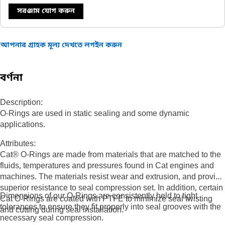
সরঞ্জাম যোগ করুন
আপনার গ্রাহক মূল্য দেখতে লগইন করুন
বর্ণনা
Description:
O-Rings are used in static sealing and some dynamic
applications.
Attributes:
Cat® O-Rings are made from materials that are matched to the
fluids, temperatures and pressures found in Cat engines and
machines. The materials resist wear and extrusion, and provide
superior resistance to seal compression set. In addition, certain
Dimensions of our O-Rings are consistently held to tight
Cat O-Rings are coated with PTFE to minimize seal twisting
tolerances to ensure they fit properly into seal grooves with the
and cutting during seal installation.
necessary seal compression.