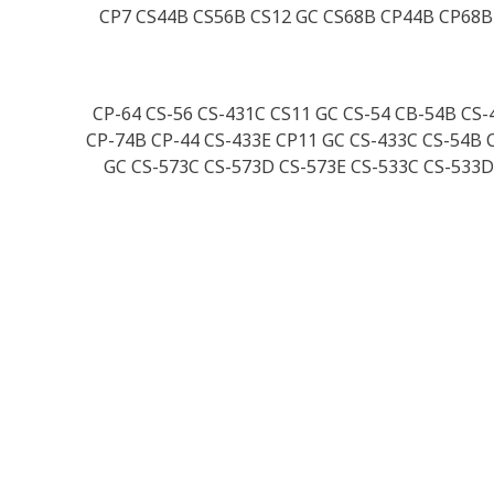
CP7 CS44B CS56B CS12 GC CS68B CP44B CP68B 
CP-64 CS-56 CS-431C CS11 GC CS-54 CB-54B CS
CP-74B CP-44 CS-433E CP11 GC CS-433C CS-54B 
GC CS-573C CS-573D CS-573E CS-533C CS-533D