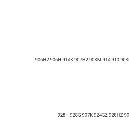
906H2 906H 914K 907H2 908M 914 910 908
928H 928G 907K 924GZ 928HZ 9