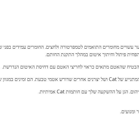
ער ובמנועי שער עשויים מחומרים התואמים לטמפרטורה ולחצים. החומרים עמידים ב
להבטיח שהאטם מתאים כראוי לחריצי האטם עם דחיסת האיטום הנדרשת.
גן על ההשקעה שלך עם חותמות Cat אמיתיות.