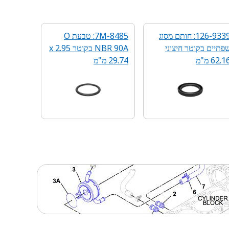
126-9339: חותם מסוג
7M-8485: טבעת O
פתיים בקוטר חיצוני
NBR 90A בקוטר 2.95 x
62.1 מ"מ
29.74 מ"מ