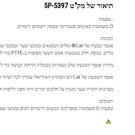
תיאור של מק"ט
5P-5397
: טבעות
O משמשות באיטום סטנדרטי ובכמה יישומים דינמיים.
תכונות:
אטמי טבעת של Cat® נוזלים הנמצאים במנועי ש
בולים. בנוסף, חלק מטבעות אטם השער מצופות ב-PTFE כדי להפחית פיתול וחיתוך איטום במהלך התקנת החותם.
מידות אטמי הטבעת שלנו נשמרות בסבולת הדוקה קבועה כדי 
אטמי הטבעת של Cat הם הפתרון האידיאלי עבורך לכל הציוד המתנייע של Cat ושל יצרנים אחרים שדורש אטמי טבעת. הם זמינים במגוון שכולל 2,500 סוגים, בגדלים שונים ומחומרים שונים.
מערכות תקרת שער מגנות על חלקים יקרים יותר מפני דליפות וזיהום. ה
יישומים:
טבעות O משמשות במפרקים קבועים ודינמיים רבים במנועי שער ומנועים.