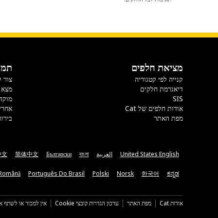
מציאת חלפים
תמי
קנייה לפי קטגוריה
צור 
דיאגרמת חלקים
מצא 
SIS
מוקד
אודות חלפים של Cat
אחרי
מפת האתר
בירור
United States English
العربية
বাংলা
Български
简体中文
中文
Română
Português Do Brasil
Polski
Norsk
한국어
ಕನ್ನಡ
אודות Cat
מפת האתר
עדכון הגדרות קובצי Cookie
אין למכור או לשתף א