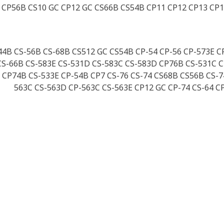
CP56B CS10 GC CP12 GC CS66B CS54B CP11 CP12 CP13 CP1
-44B CS-56B CS-68B CS512 GC CS54B CP-54 CP-56 CP-573E 
CS-66B CS-583E CS-531D CS-583C CS-583D CP76B CS-531C 
 CP74B CS-533E CP-54B CP7 CS-76 CS-74 CS68B CS56B CS-
563C CS-563D CP-563C CS-563E CP12 GC CP-74 CS-64 