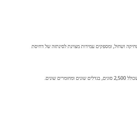
פני שחיקה ושחול, ומספקים עמידות מצוינת לסינתזה של דחיסת