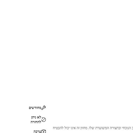
מחודשים
לא ניתן
להחזרה
 לכך שהמוצר לא יתאים לציוד ה-Cat שלך. אנא התייעץ עם סוכן ה-Cat שלך לפני הרכישה כדי לוודא שחלק זה מתאים לציוד ה-Cat שלך במצב הנוכחי ובתצורה המשוערת שלו. מחוון זה אינו יכול להבטיח
ערכה