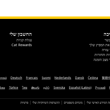
כה
החשבון שלי
קשר
עגלת קניות
את המפיץ שלך
Cat Rewards
 עזרה
ות והחזרות
 מצב הזמנה
ηνικά
Deutsch
Français
Suomi
Nederlands
Dansk
Čeština
繁體
Мова
Türkçe
ไทย
తెలుగు
தமிழ்
Svenska
Español (Latino)
Русский
ת המידע האישי שלי
מונחים משפטיים
ההעדפות השיווקיות שלי
פרטיות