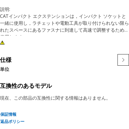
説明:
CATインパクト エクステンションは，インパクト ソケットと
一緒に使用し，ラチェットや電動工具が取り付けられない限ら
れたスペースにあるファスナに到達して高速で調整するために
使用します。
特長:
• 1/2 inドライブ，3 inスチール インパクト エクステンション
仕様
• ソケットに保持するピンのデザインが特徴的
単位
• 黒色酸化物仕上げ
互換性のあるモデル
現在、この部品の互換性に関する情報はありません。
保証情報
返品ポリシー