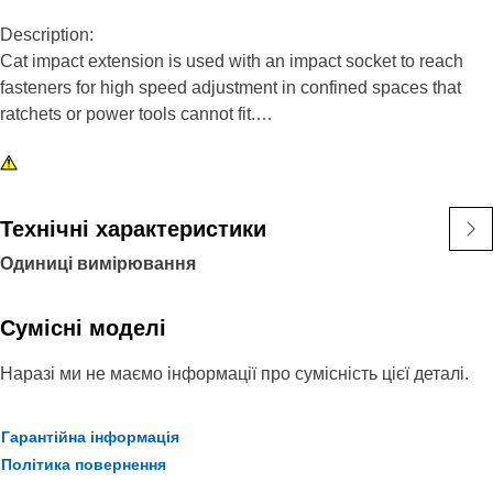
Description:
Cat impact extension is used with an impact socket to reach
fasteners for high speed adjustment in confined spaces that
ratchets or power tools cannot fit.
Attributes:
• 1/2 inch drive, 3 inch steel impact extension
• Features a pin design to hold on sockets
Технічні характеристики
• Black oxide finish
Одиниці вимірювання
Сумісні моделі
Наразі ми не маємо інформації про сумісність цієї деталі.
Гарантійна інформація
Політика повернення