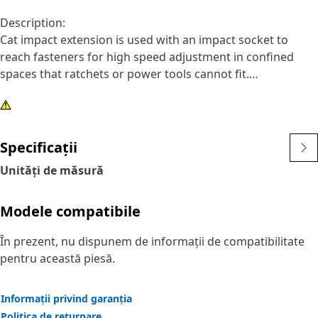
Description:
Cat impact extension is used with an impact socket to
reach fasteners for high speed adjustment in confined
spaces that ratchets or power tools cannot fit.
Attributes:
• 1/2 inch drive, 3 inch steel impact extension
• Features a pin design to hold on sockets
Specificații
• Black oxide finish
Unități de măsură
Modele compatibile
În prezent, nu dispunem de informații de compatibilitate
pentru această piesă.
Informații privind garanția
Politica de returnare