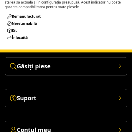
starea sa actuală și în configurația presupusă. Acest indicator nu poate
garanta compatibilitatea pentru toate piesele.
Remanufacturat​
Nereturnabilă
Kit
Înlocuită
Găsiți piese
Suport
Contul meu