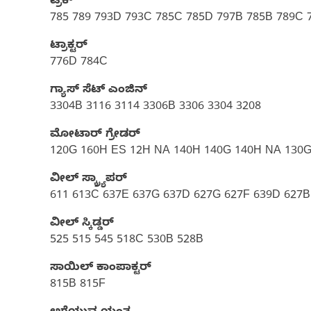
ಟ್ರಕ್
785 789 793D 793C 785C 785D 797B 785B 789C 
ಟ್ರಾಕ್ಟರ್
776D 784C
ಗ್ಯಾಸ್‌ ಸೆಟ್‌ ಎಂಜಿನ್
3304B 3116 3114 3306B 3306 3304 3208
ಮೋಟಾರ್ ಗ್ರೇಡರ್
120G 160H ES 12H NA 140H 140G 140H NA 130G
ವೀಲ್ ಸ್ಕ್ರ್ಯಾಪರ್
611 613C 637E 637G 637D 627G 627F 639D 627B
ವೀಲ್ ಸ್ಕಿಡ್ಡರ್
525 515 545 518C 530B 528B
ಸಾಯಿಲ್ ಕಾಂಪಾಕ್ಟರ್
815B 815F