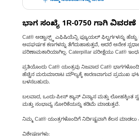
ನಿಮ್ಮ ಸಲಕರಣೆಗಳನ್ನು ಸೇರಿಸಿ
ಭಾಗ ಸಂಖ್ಯೆ
1R-0750
ಗಾಗಿ ವಿವರಣೆ
Cat® ಅಡ್ವಾನ್ಸ್ಡ್ ಎಫಿಷಿಯೆನ್ಸಿ ಫ್ಯೂಯಲ್ ಫಿಲ್ಟರ್ಗಳನ್ನು ಹ
ಅಪಘರ್ಷಕ ಕಣಗಳನ್ನು ತೆಗೆದುಹಾಕುತ್ತವೆ, ಆದರೆ ಅನೇಕ ಸ್ಪರ್ಧಾತ್
ಪರಿಣಾಮಕಾರಿಯಾಗಿಲ್ಲ. Caterpillar ಪರೀಕ್ಷೆಯು Cat® ಇಂಧನ
ಪ್ರತಿಯೊಂದು Cat® ಯಂತ್ರವು ನಿಜವಾದ Cat® ಭಾಗಗಳೊಂದಿಗೆ ಉ
ಹೆಚ್ಚಿನ ಮರುಮಾರಾಟ ಮೌಲ್ಯಕ್ಕೆ ಕಾರಣವಾಗುವ ಪ್ರಮುಖ ಘಟಕಗಳನ್
ಬಳಸಬಹುದು.
ಬಲವಾದ, ಒಂದು-ಪೀಸ್ ಕ್ಯಾನ್ ವಿನ್ಯಾಸ ಮತ್ತು ಲೋಹಕ್ಕಿಂತ ಸ್ವ
ಮತ್ತು ಸಂಭಾವ್ಯ ಸೋರಿಕೆಯನ್ನು ಕಡಿಮೆ ಮಾಡುತ್ತವೆ.
ನಿಮ್ಮ Cat® ಯಂತ್ರಗಳೊಂದಿಗೆ ನಿರ್ದಿಷ್ಟವಾಗಿ ಕೆಲಸ ಮಾಡಲು ವಿನ
ವಿಶೇಷಣಗಳು: