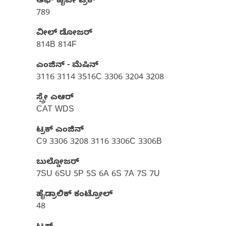
ಆಫ್ ಹೈವೇ ಟ್ರಕ್​
789
ವೀಲ್ ಡೋಜರ್​
814B 814F
ಎಂಜಿನ್ - ಮೆಷಿನ್
3116 3114 3516C 3306 3204 3208
ಸ್ಪ್ರೇ ಎಆರ್
CAT WDS
ಟ್ರಕ್ ಎಂಜಿನ್
C9 3306 3208 3116 3306C 3306B
ಬುಲ್ಡೋಜರ್
7SU 6SU 5P 5S 6A 6S 7A 7S 7U
ಹೈಡ್ರಾಲಿಕ್ ಕಂಟ್ರೋಲ್
48