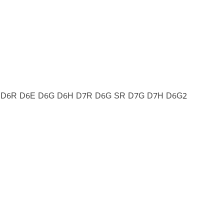
2 D6R D6E D6G D6H D7R D6G SR D7G D7H D6G2