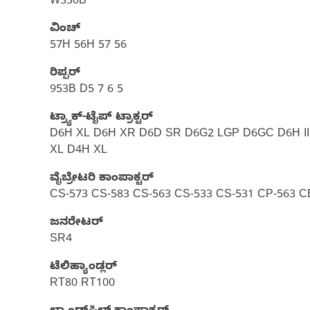
W330B
ವಿಂಚ್
57H 56H 57 56
ರಿಪ್ಪರ್
953B D5 7 6 5
ಟ್ರ್ಯಾಕ್-ಟೈಪ್ ಟ್ರಾಕ್ಟರ್
D6H XL D6H XR D6D SR D6G2 LGP D6GC D6H II
XL D4H XL
ವೈಬ್ರೇಟರಿ ಕಾಂಪಾಕ್ಟರ್‌
CS-573 CS-583 CS-563 CS-533 CS-531 CP-563 C
ಜನರೇಟರ್
SR4
ಟೆಲಿಹ್ಯಾಂಡ್ಲರ್
RT80 RT100