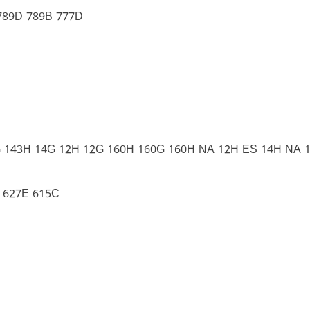
789D 789B 777D
 143H 14G 12H 12G 160H 160G 160H NA 12H ES 14H NA 
 627E 615C