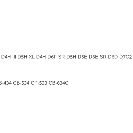
 D4H III D5H XL D4H D6F SR D5H D5E D6E SR D6D D7G
B-434 CB-534 CP-533 CB-634C