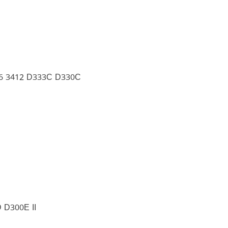
06 3412 D333C D330C
 D300E II