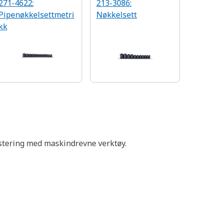
271-4622:
213-3086:
Pipenøkkelsettmetri
Nøkkelsett
kk
ustering med maskindrevne verktøy.