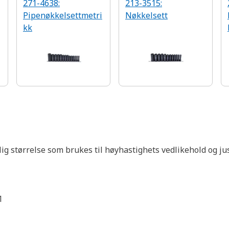
271-4638:
213-3515:
Pipenøkkelsettmetri
Nøkkelsett
kk
lig størrelse som brukes til høyhastighets vedlikehold og j
1