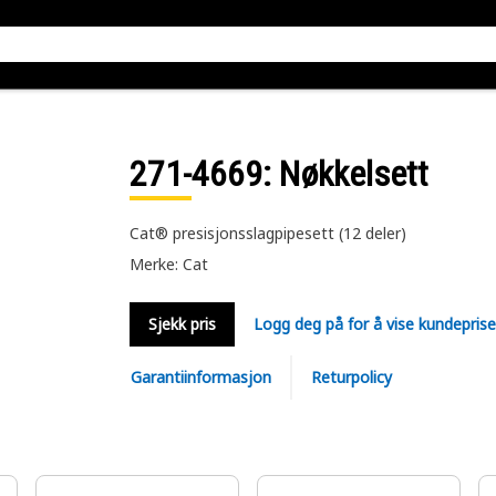
271-4669
: Nøkkelsett
Cat® presisjonsslagpipesett (12 deler)
Merke: Cat
Sjekk pris
Logg deg på for å vise kundepris
Garantiinformasjon
Returpolicy