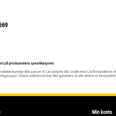
669
sert på produsentens spesifikasjoner.
oduktet kanskje ikke passer til Cat-utstyret ditt. Snakk med Cat-forhandleren d
onfigurasjon. Denne indikatoren kan ikke garantere at alle delene er kompatible
e
Min konto