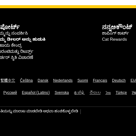
ಪೋರ್ಟ್
ನನ್ನಅಕೌಂಟ್
್ಮನ್ನು ಸಂಪರ್ಕಿಸಿ
ಶಾಪಿಂಗ್ ಕಾರ್ಟ್
ಿಮ್ಮ ಡೀಲರ್ ಅನ್ನು ಹುಡುಕಿ
Cat Rewards
ಹಾಯ ಕೇಂದ್ರ
ರಂಟಿಮತ್ತು ರಿಟರ್ನ್ಸ್
್ಡರ್ ಸ್ಥಿತಿ ವಿಚಾರಣೆ
繁體中文
Čeština
Dansk
Nederlands
Suomi
Français
Deutsch
Ελ
Русский
Español (Latino)
Svenska
தமிழ்
తెలుగు
ไทย
Türkçe
Ук
ಾಹಿತಿಯನ್ನು ಮಾರಾಟ ಮಾಡಬೇಡಿ ಅಥವಾ ಹಂಚಿಕೊಳ್ಳಬೇಡಿ