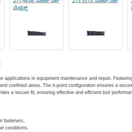
್
271-4638: ಸಾಕೆಟ್ ಸೆಟ್
213-3515: ಸಾಕೆಟ್ ಸೆಟ್
ಮೆಟ್ರಿಕ್ಸ್
ೆ
e applications in equipment maintenance and repair. Featurin
nd confined areas. The 6-point configuration ensures a secure f
des a secure fit, ensuring effective and efficient tool performa
n fasteners.
ue conditions.