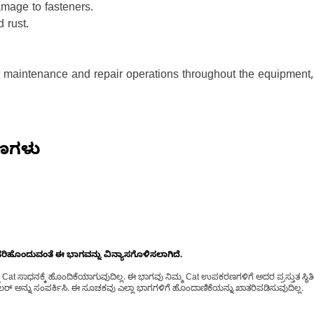
amage to fasteners.
 rust.
nt maintenance and repair operations throughout the equipmen
ಷಣಗಳು
ೊಂದುವಂತೆ ಈ ಭಾಗವನ್ನು ವಿನ್ಯಾಸಗೊಳಿಸಲಾಗಿದೆ.
t ಸಾಧನಕ್ಕೆ ಹೊಂದಿಕೆಯಾಗುವುದಿಲ್ಲ. ಈ ಭಾಗವು ನಿಮ್ಮ Cat ಉಪಕರಣಗಳಿಗೆ ಅದರ ಪ್ರಸ್ತುತ ಸ್ಥಿತಿಯಲ
್ ಅನ್ನು ಸಂಪರ್ಕಿಸಿ. ಈ ಸೂಚಕವು ಎಲ್ಲಾ ಭಾಗಗಳಿಗೆ ಹೊಂದಾಣಿಕೆಯನ್ನು ಖಾತರಿಪಡಿಸುವುದಿಲ್ಲ.