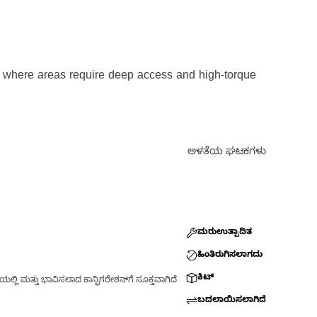
t, where areas require deep access and high-torque
ಅಳತೆಯ ಘಟಕಗಳು
ಮರುಉತ್ಪಾದಿತ
ಹಿಂತಿರುಗಿಸಲಾಗದು
ಕಿಟ್
್ಲಿ ಮತ್ತು ಭಾವಿಸಲಾದ ಕಾನ್ಫಿಗರೇಶನ್‌ಗೆ ಸೂಕ್ತವಾಗಿದೆ
ಬದಲಾಯಿಸಲಾಗಿದೆ