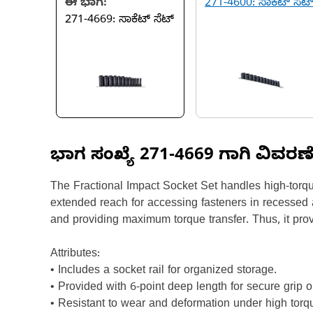
ಈ ಭಾಗ:
271-4600: ಸಾಕೆಟ್ ಸೆಟ
271-4669: ಸಾಕೆಟ್ ಸೆಟ್
ಭಾಗ ಸಂಖ್ಯೆ
271-4669
ಗಾಗಿ ವಿವರಣ
The Fractional Impact Socket Set handles high-torqu
extended reach for accessing fasteners in recessed a
and providing maximum torque transfer. Thus, it provi
Attributes:
• Includes a socket rail for organized storage.
• Provided with 6-point deep length for secure grip o
• Resistant to wear and deformation under high torq