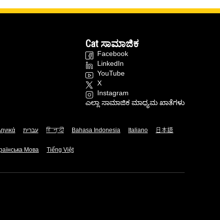
Cat ಸಾಮಾಜಿಕ
Facebook
LinkedIn
YouTube
X
Instagram
ಎಲ್ಲಾ ಸಾಮಾಜಿಕ ಮಾಧ್ಯಮ ಖಾತೆಗಳು
ληνικά
עברית
हिन्दी
Bahasa Indonesia
Italiano
日本語
раїнська Мова
Tiếng Việt