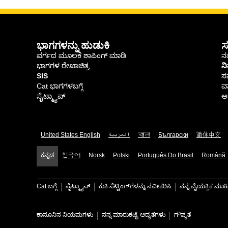
ಭಾಗಗಳನ್ನು ಹುಡುಕಿ
ಸ
ವರ್ಗದ ಮೂಲಕ ಶಾಪಿಂಗ್ ಮಾಡಿ
ನಮ
ಭಾಗಗಳ ರೇಖಾಚಿತ್ರ
ನ
SIS
ಸ
Cat ಭಾಗಗಳಬಗ್ಗೆ
ವಾ
ಸೈಟ್ಮ್ಯಾಪ್
ಆರ
United States English
العربية
বাংলা
Български
简体中文
ಕನ್ನಡ
한국어
Norsk
Polski
Português Do Brasil
Română
Cat ಬಗ್ಗೆ
ಸೈಟ್ಮ್ಯಾಪ್
ಕುಕಿ ಸೆಟ್ಟಿಂಗ್‌ಗಳನ್ನು ನವೀಕರಿಸಿ
ನನ್ನ ವೈಯಕ್ತಿಕ ಮ
ಕಾನೂನಿನ ನಿಯಮಗಳು
ನನ್ನ ಮಾರುಕಟ್ಟೆ ಆದ್ಯತೆಗಳು
ಗೌಪ್ಯತೆ