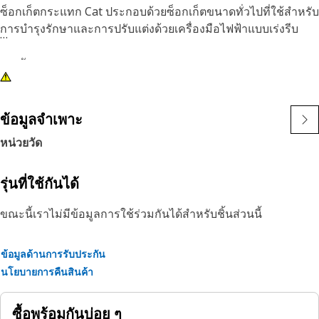
ซ็อกเก็ตกระแทก Cat ประกอบด้วยซ็อกเก็ตขนาดทั่วไปที่ใช้สำหรับ
การบำรุงรักษาและการปรับแต่งด้วยเครื่องมือไฟฟ้าแบบเร่งรีบ
คุณลักษณะ:
• ซ็อกเก็ตกระแทกความยาวลึก 12 ตัวและรางซ็อกเก็ต
• ซ็อกเก็ตทั่วไป 6 จุดขนาดตั้งแต่ 5/16 ถึง 1 นิ้ว
• ไดรฟ์สี่เหลี่ยมจตุรัสขนาด 3/8 นิ้ว
ข้อมูลจำเพาะ
• ชุบสีดำออกไซด์
หน่วยวัด
รุ่นที่ใช้กันได้
ขณะนี้เราไม่มีข้อมูลการใช้ร่วมกันได้สำหรับชิ้นส่วนนี้
ข้อมูลด้านการรับประกัน
นโยบายการคืนสินค้า
ซื้อพร้อมกันบ่อย ๆ