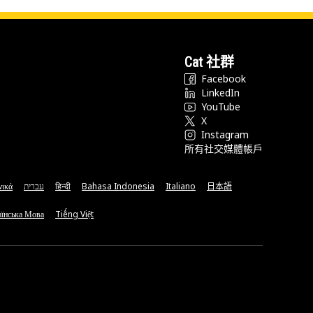
Cat 社群
Facebook
LinkedIn
YouTube
X
Instagram
所有社交媒體帳戶
νικά
עברית
हिन्दी
Bahasa Indonesia
Italiano
日本語
їнська Мова
Tiếng Việt