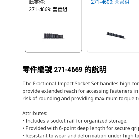
此零件:
271-4600: 套管組
271-4669: 套管組
零件編號
271-4669
的說明
The Fractional Impact Socket Set handles high-to
provide extended reach for accessing fasteners in 
risk of rounding and providing maximum torque tran
Attributes:
• Includes a socket rail for organized storage.
• Provided with 6-point deep length for secure gri
• Resistant to wear and deformation under high to