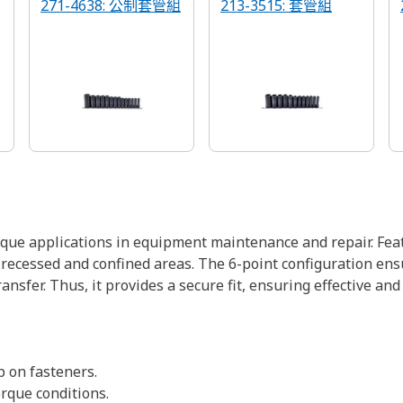
271-4638: 公制套管組
213-3515: 套管組
rque applications in equipment maintenance and repair. Fea
recessed and confined areas. The 6-point configuration ensu
sfer. Thus, it provides a secure fit, ensuring effective and 
p on fasteners.
rque conditions.