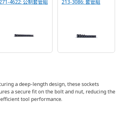
271-4622: 公制套管組
213-3086: 套管組
turing a deep-length design, these sockets
res a secure fit on the bolt and nut, reducing the
efficient tool performance.