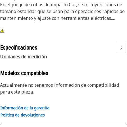
En el juego de cubos de impacto Cat, se incluyen cubos de
tamaño estándar que se usan para operaciones rápidas de
mantenimiento y ajuste con herramientas eléctricas.
Atributos:
• 12 cubos de impacto de longitud profunda y riel para
cubos
Especificaciones
• Cubos de tamaño estándar de 5/16 a 1 y 6 puntas
Unidades de medición
• Mando cuadrado de 3/8"
• Acabado de óxido negro
Modelos compatibles
Actualmente no tenemos información de compatibilidad
para esta pieza.
Información de la garantía
Política de devoluciones