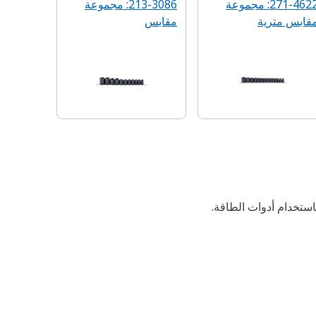
271-4622: مجموعة
213-3086: مجموعة
قابس مترية
مقابس