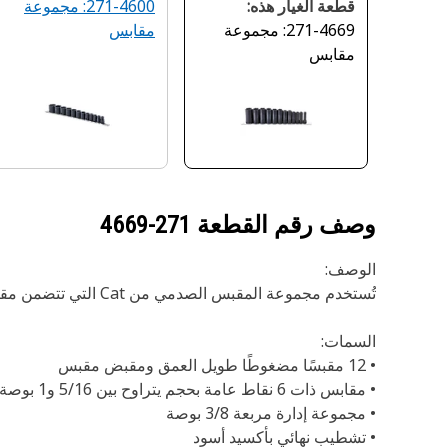
قطعة الغيار هذه:
271-4600: مجموعة
271-4669: مجموعة
مقابس
مقابس
وصف رقم القطعة
271-4669
الوصف:
تُستخدم مجموعة المقبس الصدمي من Cat التي تتضمن مقابس ذات أحجام شائعة لإجراء عمليات الصيانة والضبط عالية السرعة باستخدام أدوات الطاقة.
السمات:
• 12 مقبسًا مضغوطًا طويل العمق ومقبض مقبس
• مقابس ذات 6 نقاط عامة بحجم يتراوح بين 5/16 و1 بوصة
• مجموعة إدارة مربعة 3/8 بوصة
• تشطيب نهائي بأكسيد أسود