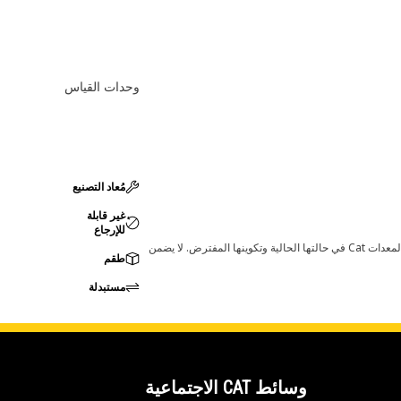
وحدات القياس
مُعاد التصنيع
غير قابلة
للإرجاع
قد تؤدي أي تغييرات في ضبط الشركة المصنعة إلى عدم ملاءمة المنتج لمعدات Cat لديك. يرجى استشارة وكيل Cat لديك قبل الشراء للتأكد من أن هذه القطعة مناسبة لمعدات Cat في حالتها الحالية وتكوينها المفترض. لا يضمن
طقم
مستبدلة
وسائط CAT الاجتماعية