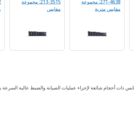
271-4638: مجموعة
213-3515: مجموعة
مقابس مترية
مقابس
م