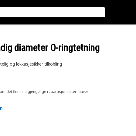
dig diameter O-ringtetning
lig og lekkasjesikker tilkobling
 om det finnes tilgjengelige reparasjonsalternativer.
en