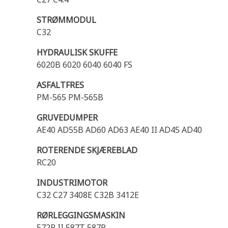
STRØMMODUL
C32
HYDRAULISK SKUFFE
6020B 6020 6040 6040 FS
ASFALTFRES
PM-565 PM-565B
GRUVEDUMPER
AE40 AD55B AD60 AD63 AE40 II AD45 AD40
ROTERENDE SKJÆREBLAD
RC20
INDUSTRIMOTOR
C32 C27 3408E C32B 3412E
RØRLEGGINGSMASKIN
572R II 587T 587R