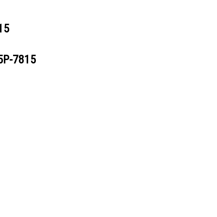
15
5P-7815