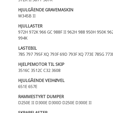
HJULGÅENDE GRAVEMASKIN
W345B II
HJULLASTER
972H 972K 966 GC 988F II 962H 988 950H 950K 96
994K
LASTEBIL
785 797 795F XQ 793F 69D 793F XQ 773E 785G 77
HJELPEMOTOR TIL SKIP
3516C 3512C C32 3608
HJULGÅENDE VEIHØVEL
651E 657E
RAMMESTYRT DUMPER
D250E II D300E D300D D250E D300E II
SKRAPELASTER