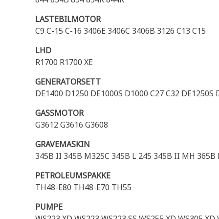
LASTEBILMOTOR
C9 C-15 C-16 3406E 3406C 3406B 3126 C13 C15
LHD
R1700 R1700 XE
GENERATORSETT
DE1400 D1250 DE1000S D1000 C27 C32 DE1250S 
GASSMOTOR
G3612 G3616 G3608
GRAVEMASKIN
345B II 345B M325C 345B L 245 345B II MH 365B
PETROLEUMSPAKKE
TH48-E80 TH48-E70 TH55
PUMPE
WS223 XD WS223 WS223 SS WS255 XD WS305 XD 