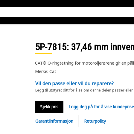
5P-7815
: 37,46 mm innven
CAT® O-ringtetning for motoroljerørene gir en pålite
Merke: Cat
Vil den passe eller vil du reparere?
Legg til utstyret ditt for å se om denne delen passer eller
Sjekk pris
Logg deg på for å vise kundepris
Garantiinformasjon
Returpolicy