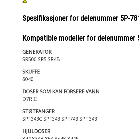
Spesifikasjoner for delenummer
5P-78
Kompatible modeller for delenummer
GENERATOR
SR500 SR5 SR4B
SKUFFE
6040
DOSER SOM KAN FORSERE VANN
D7R II
STØTFANGER
SPF343C SPF343 SPF743 SPT343
HJULDOSER
844 834B 854 854K 844K