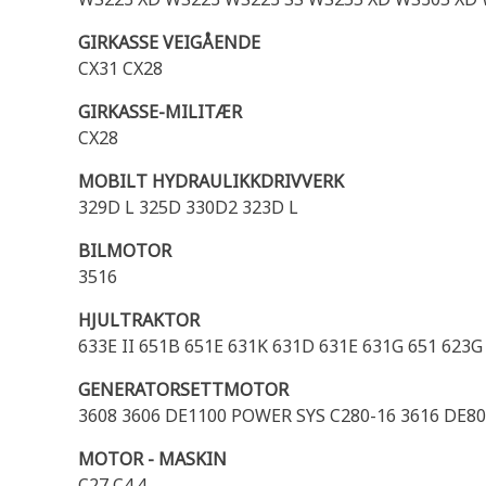
GIRKASSE VEIGÅENDE
CX31 CX28
GIRKASSE-MILITÆR
CX28
MOBILT HYDRAULIKKDRIVVERK
329D L 325D 330D2 323D L
BILMOTOR
3516
HJULTRAKTOR
633E II 651B 651E 631K 631D 631E 631G 651 623
GENERATORSETTMOTOR
3608 3606 DE1100 POWER SYS C280-16 3616 DE8
MOTOR - MASKIN
C27 C4.4