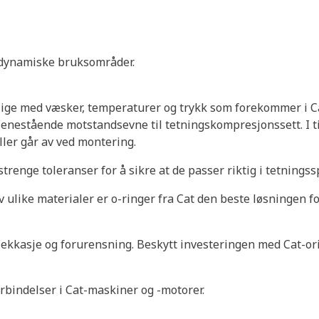
e dynamiske bruksområder.
nlige med væsker, temperaturer og trykk som forekommer i C
r enestående motstandsevne til tetningskompresjonssett. I ti
ller går av ved montering.
 strenge toleranser for å sikre at de passer riktig i tetnin
 ulike materialer er o-ringer fra Cat den beste løsningen for
ekkasje og forurensning. Beskytt investeringen med Cat-ori
rbindelser i Cat-maskiner og -motorer.