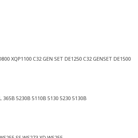
D800 XQP1100 C32 GEN SET DE1250 C32 GENSET DE1500
 L 365B 5230B 5110B 5130 5230 5130B
WS255 SS WS273 XD WS255