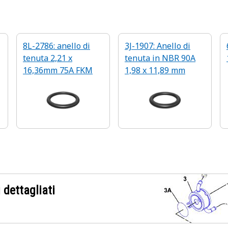
8L-2786: anello di
3J-1907: Anello di
tenuta 2,21 x
tenuta in NBR 90A
16,36mm 75A FKM
1,98 x 11,89 mm
 dettagliati