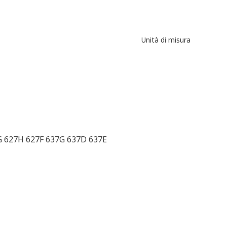
Unità di misura
G 627H 627F 637G 637D 637E