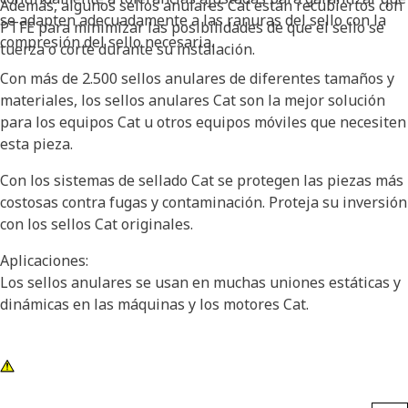
Además, algunos sellos anulares Cat están recubiertos con
se adapten adecuadamente a las ranuras del sello con la
PTFE para minimizar las posibilidades de que el sello se
compresión del sello necesaria.
tuerza o corte durante su instalación.
Con más de 2.500 sellos anulares de diferentes tamaños y
materiales, los sellos anulares Cat son la mejor solución
para los equipos Cat u otros equipos móviles que necesiten
esta pieza.
Con los sistemas de sellado Cat se protegen las piezas más
costosas contra fugas y contaminación. Proteja su inversión
con los sellos Cat originales.
Aplicaciones:
Los sellos anulares se usan en muchas uniones estáticas y
dinámicas en las máquinas y los motores Cat.