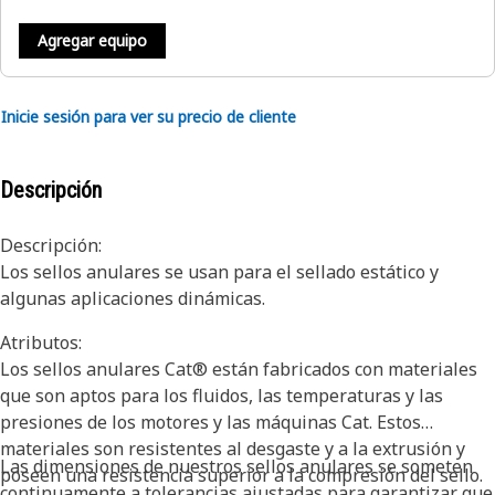
Agregar equipo
Inicie sesión para ver su precio de cliente
Descripción
Descripción:
Los sellos anulares se usan para el sellado estático y
algunas aplicaciones dinámicas.
Atributos:
Los sellos anulares Cat® están fabricados con materiales
que son aptos para los fluidos, las temperaturas y las
presiones de los motores y las máquinas Cat. Estos
materiales son resistentes al desgaste y a la extrusión y
Las dimensiones de nuestros sellos anulares se someten
poseen una resistencia superior a la compresión del sello.
continuamente a tolerancias ajustadas para garantizar que