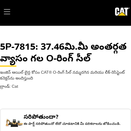
5P-7815
: 37.46మి.మీ అంతర్గత
వ్యాసం గల O-రింగ్ సీల్
ఇంజిన్ ఆయిల్ లైన్ల కోసం CAT® O-రింగ్ సీల్ నమ్మదగిన మరియు లీక్-రెసిస్టెంట్
కనెక్షన్‌ను అందిస్తుంది
బ్రాండ్: Cat
సరిపోతుందా?
ఈ పార్ట్ సరిపోతుందో లేదో చూడటానికి మీ పరికరాలను జోడించండి.