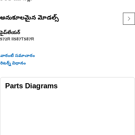
అనుకూలమైన మోడల్స్
పైప్‌లేయర్
572R II
587T
587R
వారంటీ సమాచారం
రిటర్న్ విధానం
Parts Diagrams