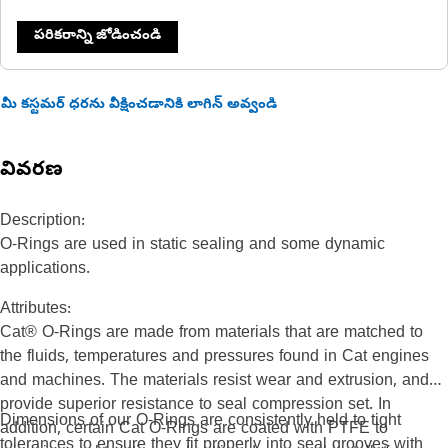
పరికరాన్ని జోడించండి
మీ కస్టమర్ ధరను వీక్షించడానికి లాగిన్ అవ్వండి
వివరణ
Description:
O-Rings are used in static sealing and some dynamic
applications.
Attributes:
Cat® O-Rings are made from materials that are matched to
the fluids, temperatures and pressures found in Cat engines
and machines. The materials resist wear and extrusion, and
provide superior resistance to seal compression set. In
Dimensions of our O-Rings are consistently held to tight
addition, certain Cat O-Rings are coated with PTFE to
tolerances to ensure they fit properly into seal grooves with