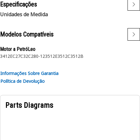
Especificações
Unidades de Medida
Modelos Compatíveis
Motor a PetróLeo
3412E
C27
C32
C280-12
3512E
3512C
3512B
Informações Sobre Garantia
Política de Devolução
Parts Diagrams