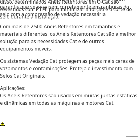
disso, determinados Anéis Retentores em O Cat são
garantir que se encaixem corretamente em ranhuras do
revestidos com PTFE para minimizar a torção e o corte do
selo com a compressão de vedação necessária.
selo durante a instalação.
Com mais de 2.500 Anéis Retentores em tamanhos e
materiais diferentes, os Anéis Retentores Cat são a melhor
solução para as necessidades Cat e de outros
equipamentos móveis.
Os sistemas Vedação Cat protegem as peças mais caras de
vazamentos e contaminações. Proteja o investimento com
Selos Cat Originais.
Aplicações:
Os Anéis Retentores são usados em muitas juntas estáticas
e dinâmicas em todas as máquinas e motores Cat.