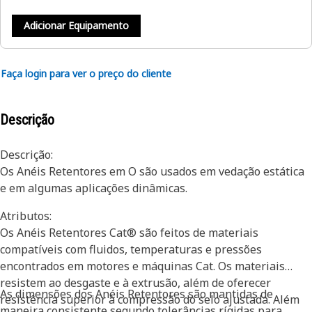
Adicionar Equipamento
Faça login para ver o preço do cliente
Descrição
Descrição:
Os Anéis Retentores em O são usados em vedação estática
e em algumas aplicações dinâmicas.
Atributos:
Os Anéis Retentores Cat® são feitos de materiais
compatíveis com fluidos, temperaturas e pressões
encontrados em motores e máquinas Cat. Os materiais
resistem ao desgaste e à extrusão, além de oferecer
As dimensões dos Anéis Retentores são mantidas de
resistência superior à compressão do selo ajustada. Além
maneira consistente segundo tolerâncias rígidas para