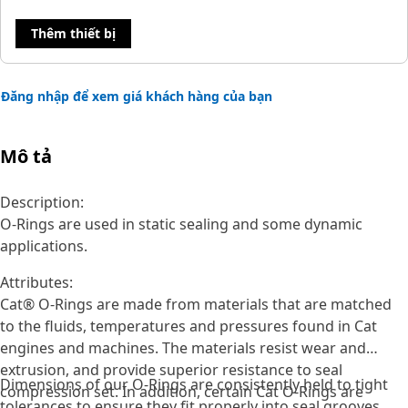
Thêm thiết bị
Đăng nhập để xem giá khách hàng của bạn
Mô tả
Description:
O-Rings are used in static sealing and some dynamic
applications.
Attributes:
Cat® O-Rings are made from materials that are matched
to the fluids, temperatures and pressures found in Cat
engines and machines. The materials resist wear and
extrusion, and provide superior resistance to seal
Dimensions of our O-Rings are consistently held to tight
compression set. In addition, certain Cat O-Rings are
tolerances to ensure they fit properly into seal grooves