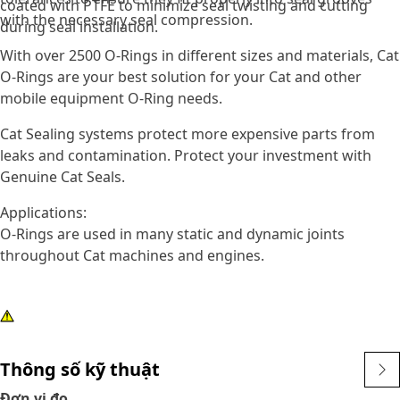
coated with PTFE to minimize seal twisting and cutting
with the necessary seal compression.
during seal installation.
With over 2500 O-Rings in different sizes and materials, Cat
O-Rings are your best solution for your Cat and other
mobile equipment O-Ring needs.
Cat Sealing systems protect more expensive parts from
leaks and contamination. Protect your investment with
Genuine Cat Seals.
Applications:
O-Rings are used in many static and dynamic joints
throughout Cat machines and engines.
Thông số kỹ thuật
Đơn vị đo